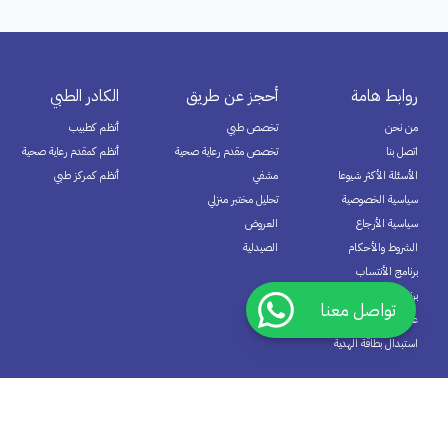
روابط هامة
أحجز عن طريق
الكادر الطبي
من نحن
تخصص طبي
أنظم كطبيب
اتصل بنا
تخصص مقدم رعاية صحية
أنظم كمقدم رعاية صحية
الأسئلة الأكثر شيوعا
مشفي
أنظم كمركز طبي
سياسية الخصوصية
تحليل مختبر منزلي
سياسية الأرجاع
العروض
الشروط والأحكام
الصيدلية
برنامج الأنتساب
برنامج المكافآت
تواصل معنا
عضوية ديمة
استبدال بطاقة الهدية
اشترك الآن في نشرتنا البريدية