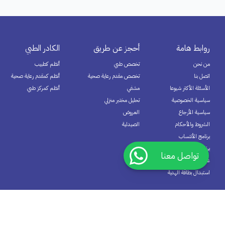
روابط هامة
أحجز عن طريق
الكادر الطبي
من نحن
تخصص طبي
أنظم كطبيب
اتصل بنا
تخصص مقدم رعاية صحية
أنظم كمقدم رعاية صحية
الأسئلة الأكثر شيوعا
مشفي
أنظم كمركز طبي
سياسية الخصوصية
تحليل مختبر منزلي
سياسية الأرجاع
العروض
الشروط والأحكام
الصيدلية
برنامج الأنتساب
برنامج المكافآت
تواصل معنا
عضوية ديمة
استبدال بطاقة الهدية
اشترك الآن في نشرتنا البريدية