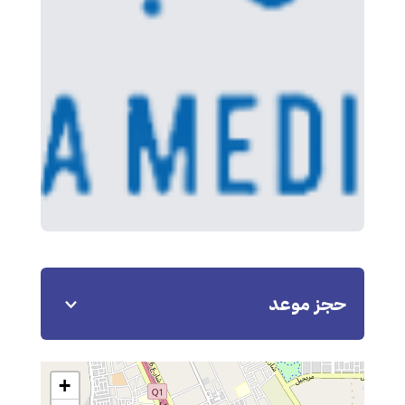
حجز موعد
+