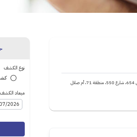
ح
نوع الكشف
كشف 
الخريطيات، مبنى 654، شارع 550، منطقة 71، أم صلال
ميعاد الكشف