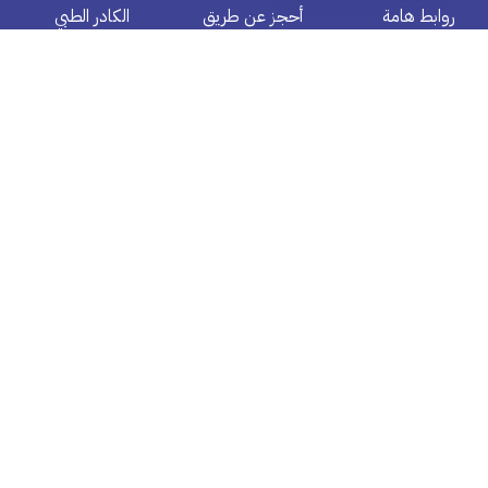
روابط هامة
أحجز عن طريق
الكادر الطبي
من نحن
تخصص طبي
أنظم كطبيب
اتصل بنا
تخصص مقدم رعاية صحية
أنظم كمقدم رعاية صحية
الأسئلة الأكثر شيوعا
مشفي
أنظم كمركز طبي
سياسية الخصوصية
تحليل مختبر منزلي
سياسية الأرجاع
العروض
الشروط والأحكام
الصيدلية
برنامج الأنتساب
برنامج المكافآت
عضوية ديمة
استبدال بطاقة الهدية
اشترك الآن في نشرتنا البريدية
إرسال