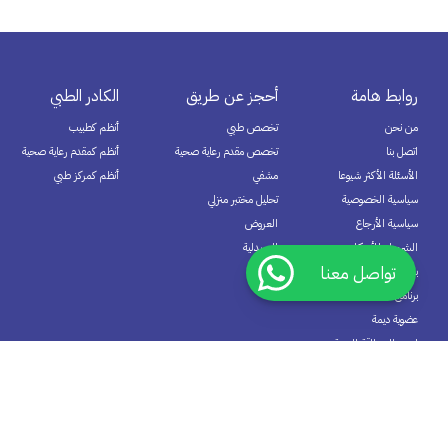
روابط هامة
أحجز عن طريق
الكادر الطبي
من نحن
تخصص طبي
أنظم كطبيب
اتصل بنا
تخصص مقدم رعاية صحية
أنظم كمقدم رعاية صحية
الأسئلة الأكثر شيوعا
مشفي
أنظم كمركز طبي
سياسية الخصوصية
تحليل مختبر منزلي
سياسية الأرجاع
العروض
الشروط والأحكام
الصيدلية
تواصل معنا
برنامج الأنتساب
برنامج المكافآت
عضوية ديمة
استبدال بطاقة الهدية
اشترك الآن في نشرتنا البريدية