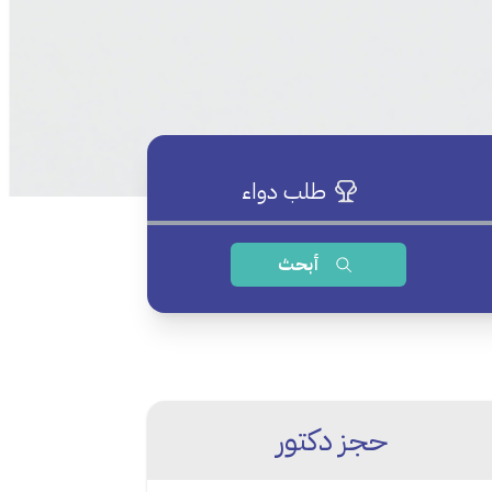
طلب دواء
أبحث
حجز دكتور