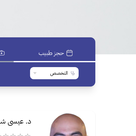
حجز طبيب
التخصص
د. عيسى شف