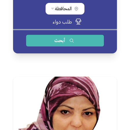
المحافظة
طلب دواء
أبحث