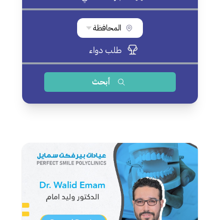
المحافظة
طلب دواء
أبحث