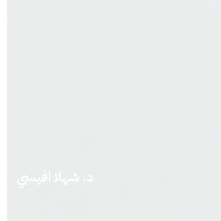
د. شهلا افيسي