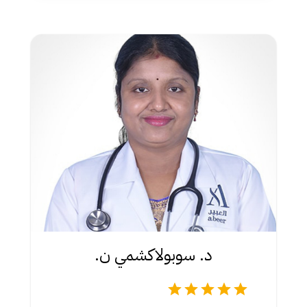
د. سوبولاكشمي ن.