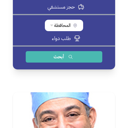
حجز مستشفي
المحافظة
طلب دواء
أبحث