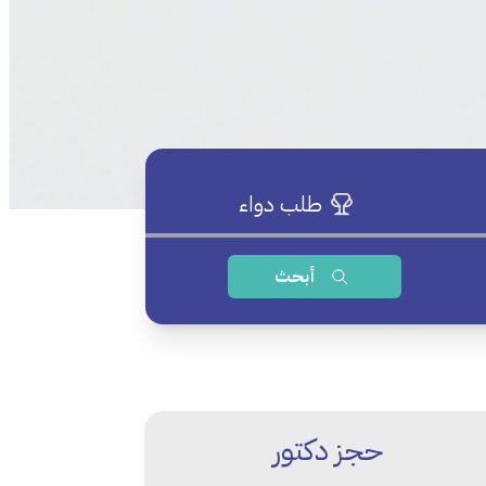
طلب دواء
أبحث
حجز دكتور