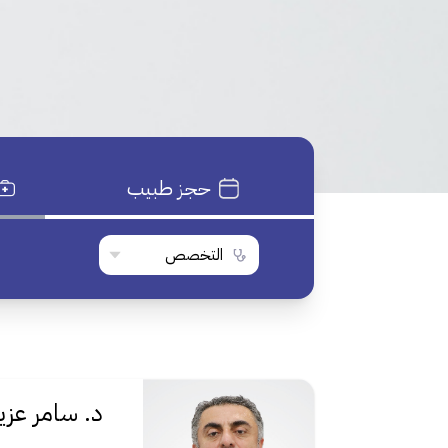
حجز طبيب
التخصص
د. سامر عزيز 