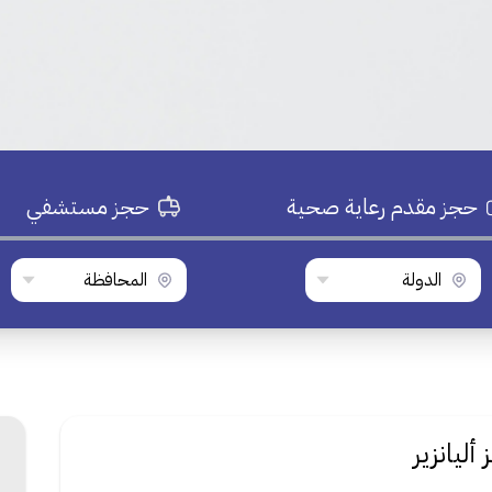
حجز مقدم رعاية صحية
حجز مستشفي
الدولة
المحافظة
أليانزير