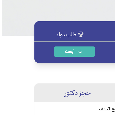
طلب دواء
أبحث
حجز دكتور
وع الكشف