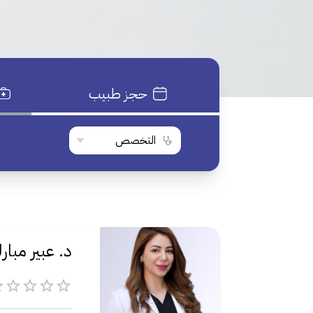
حجز طبيب
التخصص
د. عبير مبار