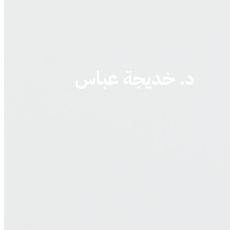
د. خديجة عباس