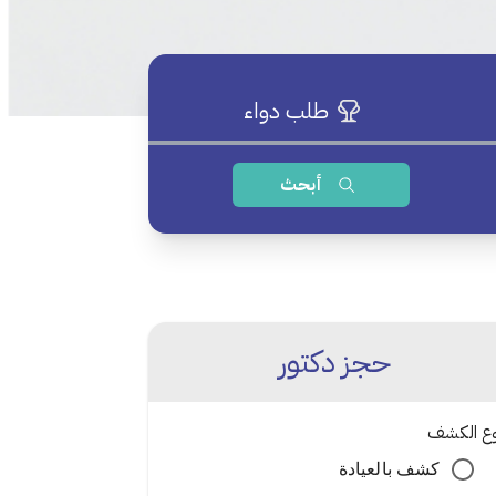
طلب دواء
أبحث
حجز دكتور
وع الكشف
كشف بالعيادة