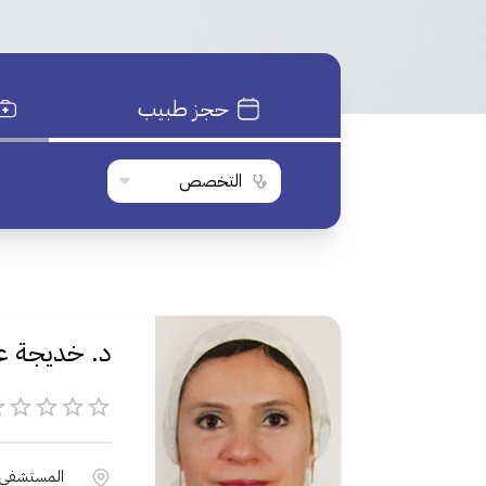
حجز طبيب
التخصص
د. خديجة 
المستشفى الأه